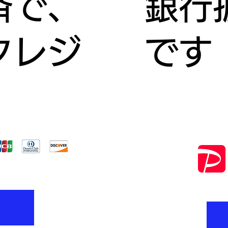
済で、
​銀
クレジ
です
ら