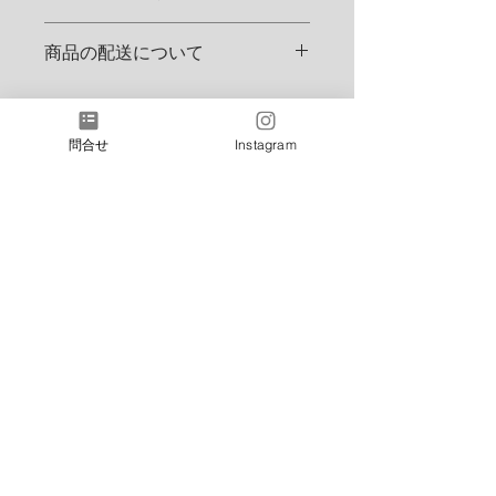
徴やおすすめのポイントなどを説明し
返品・返金規約を入力してください。
ましょう。
商品の配送について
商品にご満足いただけなかった場合の
返品・返金ポリシーと手順を説明しま
配送地域、料金、所要時間、梱包な
しょう。規約の内容を明確にすること
ど、商品の配送に関する情報を入力し
で、お客様の信頼を獲得し、安心して
てください。配送情報を明確にするこ
問合せ
Instagram
商品をご購入いただけます。
とで、お客様の信頼を獲得し、安心し
て商品をご購入いただけます。
アイラブモーター公式ショップサイトの特設
サイト(お取引方法等確認サイト)です
Shop
overseas shipping